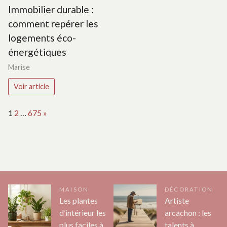
Immobilier durable :
comment repérer les
logements éco-
énergétiques
Marise
Voir article
Page:
Next
1
2
…
675
»
MAISON
DÉCORATION
Les plantes
Artiste
d’intérieur les
arcachon : les
plus faciles à
talents à