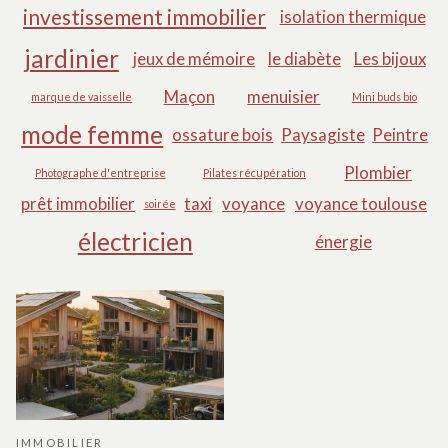
investissement immobilier
isolation thermique
jardinier
jeux de mémoire
le diabète
Les bijoux
Maçon
menuisier
marque de vaisselle
Mini buds bio
mode femme
ossature bois
Paysagiste
Peintre
Plombier
Photographe d'entreprise
Pilates récupération
prêt immobilier
taxi
voyance
voyance toulouse
soirée
électricien
énergie
IMMOBILIER