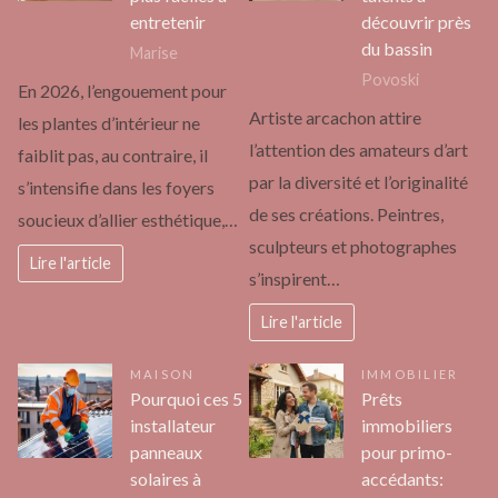
entretenir
découvrir près
du bassin
Marise
Povoski
En 2026, l’engouement pour
Artiste arcachon attire
les plantes d’intérieur ne
l’attention des amateurs d’art
faiblit pas, au contraire, il
par la diversité et l’originalité
s’intensifie dans les foyers
de ses créations. Peintres,
soucieux d’allier esthétique,…
sculpteurs et photographes
Lire l'article
s’inspirent…
Lire l'article
MAISON
IMMOBILIER
Pourquoi ces 5
Prêts
installateur
immobiliers
panneaux
pour primo-
solaires à
accédants: