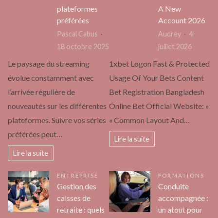
plateformes
A New
préférées
Account 2026
Pascal Cabus
Audrey
4
18 octobre 2025
juillet 2026
Le paysage du streaming
1xbet Logon Fast & Protected
évolue constamment avec
Usage Of Your Bets Content
l’arrivée régulière de
Bet Registration Bangladesh
nouveautés sur les différentes
Online Bet Official Website: »
plateformes. Suivre vos séries
« Common Layout And…
préférées peut…
Lire la suite
Lire la suite
ENTREPRISE
FORMATIONS
Gestion des
Conduite
caisses de
accompagnée :
retraite : quels
un atout pour