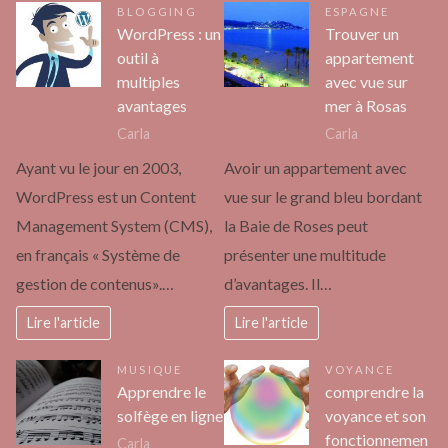
BLOGGING
ESPAGNE
WordPress : un
Trouver un
outil à
appartement
multiples
avec vue sur
avantages
mer à Rosas
Carla
Carla
Ayant vu le jour en 2003,
Avoir un appartement avec
WordPress est un Content
vue sur le grand bleu bordant
Management System (CMS),
la Baie de Roses peut
en français « Système de
présenter une multitude
gestion de contenus».…
d’avantages. Il…
Lire l'article
Lire l'article
MUSIQUE
VOYANCE
Apprendre le
comprendre la
solfège en ligne
voyance et son
fonctionnemen
Carla