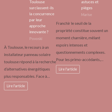
Toulouse
astuces et
surclassent-ils
pièges
la concurrence
Marise
par leur
Franchir le seuil de la
approche
propriété constitue souvent un
innovante ?
moment charnière, mêlant
Povoski
espoirs intenses et
À Toulouse, le recours à un
questionnements complexes.
installateur panneau solaire
Pour les primo-accédants,…
toulouse répond à la recherche
d’alternatives énergétiques
Lire l'article
plus responsables. Face à…
Lire l'article