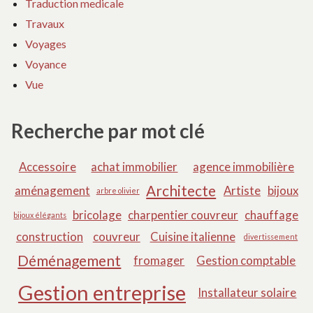
Traduction medicale
Travaux
Voyages
Voyance
Vue
Recherche par mot clé
Accessoire
achat immobilier
agence immobilière
Architecte
aménagement
Artiste
bijoux
arbre olivier
bricolage
charpentier couvreur
chauffage
bijoux élégants
construction
couvreur
Cuisine italienne
divertissement
Déménagement
fromager
Gestion comptable
Gestion entreprise
Installateur solaire