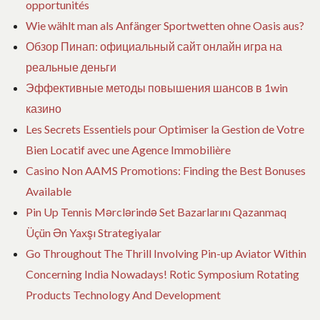
opportunités
Wie wählt man als Anfänger Sportwetten ohne Oasis aus?
Обзор Пинап: официальный сайт онлайн игра на
реальные деньги
Эффективные методы повышения шансов в 1win
казино
Les Secrets Essentiels pour Optimiser la Gestion de Votre
Bien Locatif avec une Agence Immobilière
Casino Non AAMS Promotions: Finding the Best Bonuses
Available
Pin Up Tennis Mərclərində Set Bazarlarını Qazanmaq
Üçün Ən Yaxşı Strategiyalar
Go Throughout The Thrill Involving Pin-up Aviator Within
Concerning India Nowadays! Rotic Symposium Rotating
Products Technology And Development