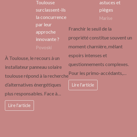
Toulouse
astuces et
surclassent-ils
pièges
la concurrence
Marise
par leur
Franchir le seuil de la
approche
propriété constitue souvent un
innovante ?
moment charnière, mêlant
Povoski
espoirs intenses et
À Toulouse, le recours à un
questionnements complexes.
installateur panneau solaire
Pour les primo-accédants,…
toulouse répond à la recherche
d’alternatives énergétiques
Lire l'article
plus responsables. Face à…
Lire l'article