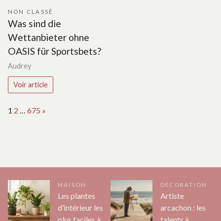
NON CLASSÉ
Was sind die
Wettanbieter ohne
OASIS für Sportsbets?
Audrey
Voir article
Page:
Next
1
2
…
675
»
MAISON
DÉCORATION
Les plantes
Artiste
d’intérieur les
arcachon : les
plus faciles à
talents à