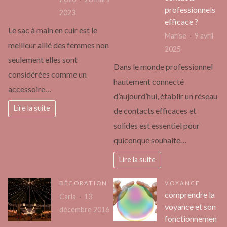
professionnels
2023
efficace ?
Le sac à main en cuir est le
Marise
9 avril
meilleur allié des femmes non
2025
seulement elles sont
Dans le monde professionnel
considérées comme un
hautement connecté
accessoire…
d’aujourd’hui, établir un réseau
Lire la suite
de contacts efficaces et
solides est essentiel pour
quiconque souhaite…
Lire la suite
DÉCORATION
VOYANCE
comprendre la
Carla
13
voyance et son
décembre 2016
fonctionnemen