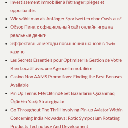
Investissement immobilier à l’étranger: pièges et
opportunités
Wie wählt man als Anfänger Sportwetten ohne Oasis aus?
Обзор Пинап: официальный сайт онлайн игра на
реальные деньги
Эффективные методы повышения шансов в 1win
казино
Les Secrets Essentiels pour Optimiser la Gestion de Votre
Bien Locatif avec une Agence Immobilière
Casino Non AAMS Promotions: Finding the Best Bonuses
Available
Pin Up Tennis Mərclərində Set Bazarlarını Qazanmaq
Üçün Ən Yaxşı Strategiyalar
Go Throughout The Thrill Involving Pin-up Aviator Within
Concerning India Nowadays! Rotic Symposium Rotating
Products Technology And Development