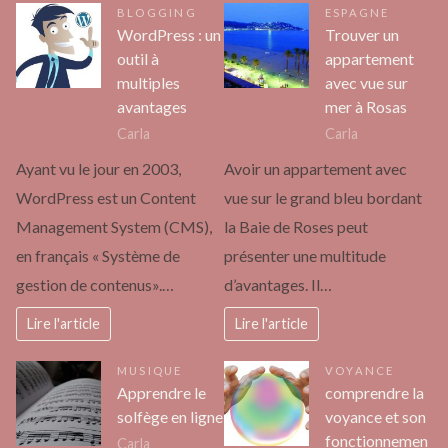
BLOGGING
ESPAGNE
WordPress : un
Trouver un
outil à
appartement
multiples
avec vue sur
avantages
mer à Rosas
Carla
Carla
Ayant vu le jour en 2003,
Avoir un appartement avec
WordPress est un Content
vue sur le grand bleu bordant
Management System (CMS),
la Baie de Roses peut
en français « Système de
présenter une multitude
gestion de contenus».…
d’avantages. Il…
Lire l'article
Lire l'article
MUSIQUE
VOYANCE
Apprendre le
comprendre la
solfège en ligne
voyance et son
fonctionnemen
Carla