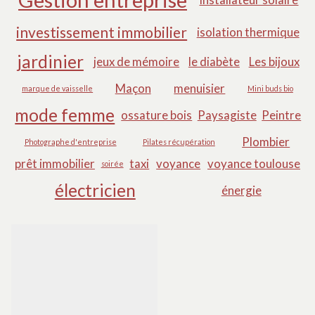
investissement immobilier
isolation thermique
jardinier
jeux de mémoire
le diabète
Les bijoux
Maçon
menuisier
marque de vaisselle
Mini buds bio
mode femme
ossature bois
Paysagiste
Peintre
Plombier
Photographe d'entreprise
Pilates récupération
prêt immobilier
taxi
voyance
voyance toulouse
soirée
électricien
énergie