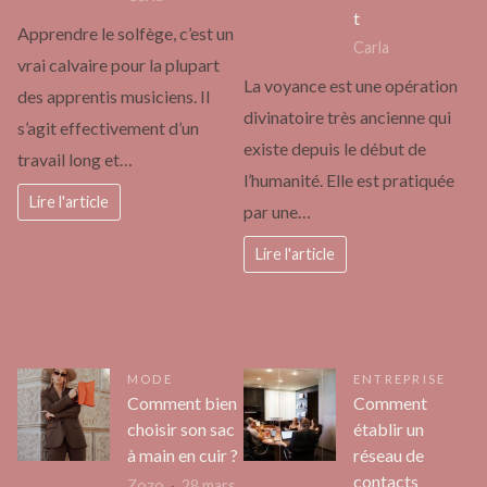
t
Apprendre le solfège, c’est un
Carla
vrai calvaire pour la plupart
La voyance est une opération
des apprentis musiciens. Il
divinatoire très ancienne qui
s’agit effectivement d’un
existe depuis le début de
travail long et…
l’humanité. Elle est pratiquée
Lire l'article
par une…
Lire l'article
MODE
ENTREPRISE
Comment bien
Comment
choisir son sac
établir un
à main en cuir ?
réseau de
contacts
Zozo
28 mars