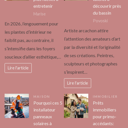
entretenir
découvrir près
du bassin
Marise
Povoski
En 2026, l’engouement pour
Artiste arcachon attire
les plantes d’intérieur ne
l’attention des amateurs d’art
faiblit pas, au contraire, il
par la diversité et l’originalité
s’intensifie dans les foyers
de ses créations. Peintres,
soucieux d’allier esthétique,…
sculpteurs et photographes
Lire l'article
s’inspirent…
Lire l'article
MAISON
IMMOBILIER
Pourquoi ces 5
Prêts
installateur
immobiliers
panneaux
pour primo-
solaires à
accédants: