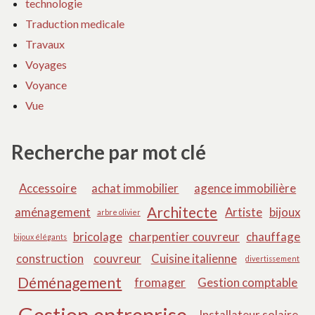
technologie
Traduction medicale
Travaux
Voyages
Voyance
Vue
Recherche par mot clé
Accessoire
achat immobilier
agence immobilière
Architecte
aménagement
Artiste
bijoux
arbre olivier
bricolage
charpentier couvreur
chauffage
bijoux élégants
construction
couvreur
Cuisine italienne
divertissement
Déménagement
fromager
Gestion comptable
Gestion entreprise
Installateur solaire