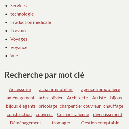
Services
technologie
Traduction medicale
Travaux
Voyages
Voyance
Vue
Recherche par mot clé
Accessoire
achat immobilier
agence immobilière
aménagement
arbre olivier
Architecte
Artiste
bijoux
bijoux élégants
bricolage
charpentier couvreur
chauffage
construction
couvreur
Cuisine italienne
divertissement
Déménagement
fromager
Gestion comptable