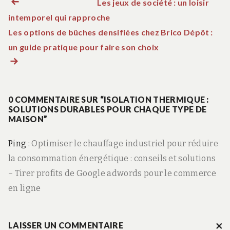
Les jeux de société : un loisir
Article précédent :
N
intemporel qui rapproche
a
Les options de bûches densifiées chez Brico Dépôt :
un guide pratique pour faire son choix
Article suivant :
v
i
0 COMMENTAIRE SUR “ISOLATION THERMIQUE :
SOLUTIONS DURABLES POUR CHAQUE TYPE DE
g
MAISON”
a
Ping :
Optimiser le chauffage industriel pour réduire
la consommation énergétique : conseils et solutions
t
– Tirer profits de Google adwords pour le commerce
i
en ligne
o
LAISSER UN COMMENTAIRE