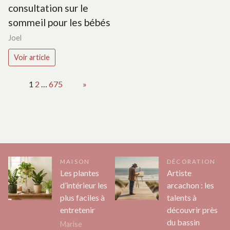
consultation sur le
sommeil pour les bébés
Joel
Voir article
Page:
1
2
…
675
Next
»
MAISON
DÉCORATION
Les plantes
Artiste
d’intérieur les
arcachon : les
plus faciles à
talents à
entretenir
découvrir près
du bassin
Marise