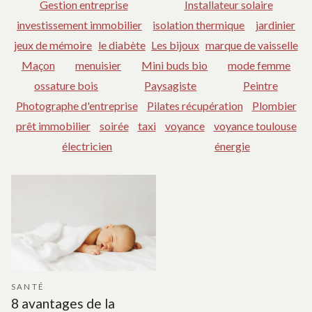
Gestion entreprise
Installateur solaire
investissement immobilier
isolation thermique
jardinier
jeux de mémoire
le diabète
Les bijoux
marque de vaisselle
Maçon
menuisier
Mini buds bio
mode femme
ossature bois
Paysagiste
Peintre
Photographe d'entreprise
Pilates récupération
Plombier
prêt immobilier
soirée
taxi
voyance
voyance toulouse
électricien
énergie
SANTÉ
8 avantages de la