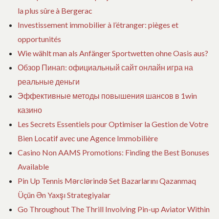
la plus sûre à Bergerac
Investissement immobilier à l’étranger: pièges et
opportunités
Wie wählt man als Anfänger Sportwetten ohne Oasis aus?
Обзор Пинап: официальный сайт онлайн игра на
реальные деньги
Эффективные методы повышения шансов в 1win
казино
Les Secrets Essentiels pour Optimiser la Gestion de Votre
Bien Locatif avec une Agence Immobilière
Casino Non AAMS Promotions: Finding the Best Bonuses
Available
Pin Up Tennis Mərclərində Set Bazarlarını Qazanmaq
Üçün Ən Yaxşı Strategiyalar
Go Throughout The Thrill Involving Pin-up Aviator Within