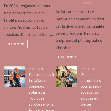
Povoski
En 2026, l’engouement pour
Artiste arcachon attire
les plantes d’intérieur ne
l’attention des amateurs d’art
faiblit pas, au contraire, il
par la diversité et l’originalité
s’intensifie dans les foyers
de ses créations. Peintres,
soucieux d’allier esthétique,…
sculpteurs et photographes
Lire l'article
s’inspirent…
Lire l'article
MAISON
IMMOBILIER
Pourquoi ces 5
Prêts
installateur
immobiliers
panneaux
pour primo-
solaires à
accédants:
Toulouse
astuces et
surclassent-ils
pièges
la concurrence
Marise