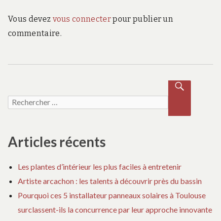
A
n
N
Vous devez
vous connecter
pour publier un
N
UL
commentaire.
d
ER
LA
RÉ
e
P
O
NS
l
E
Recherche pour :
RECH
ERCH
’
ER
a
Articles récents
r
Les plantes d’intérieur les plus faciles à entretenir
Artiste arcachon : les talents à découvrir près du bassin
t
Pourquoi ces 5 installateur panneaux solaires à Toulouse
surclassent-ils la concurrence par leur approche innovante
i