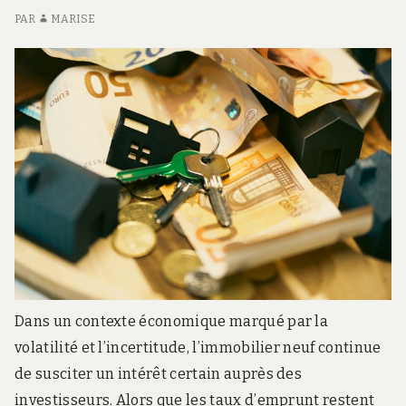
.
PAR
MARISE
c
o
m
Dans un contexte économique marqué par la
volatilité et l’incertitude, l’immobilier neuf continue
de susciter un intérêt certain auprès des
investisseurs. Alors que les taux d’emprunt restent