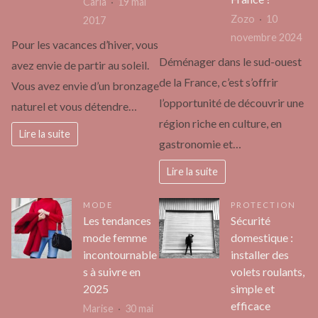
Carla
19 mai
Zozo
10
2017
novembre 2024
Pour les vacances d’hiver, vous
Déménager dans le sud-ouest
avez envie de partir au soleil.
de la France, c’est s’offrir
Vous avez envie d’un bronzage
l’opportunité de découvrir une
naturel et vous détendre…
région riche en culture, en
Lire la suite
gastronomie et…
Lire la suite
MODE
PROTECTION
Les tendances
Sécurité
mode femme
domestique :
incontournable
installer des
s à suivre en
volets roulants,
2025
simple et
efficace
Marise
30 mai