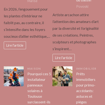
Marise
Povoski
En 2026, l’engouement pour
Artiste arcachon attire
les plantes d’intérieur ne
l’attention des amateurs d’art
faiblit pas, au contraire, il
par la diversité et l’originalité
s’intensifie dans les foyers
de ses créations. Peintres,
soucieux d’allier esthétique,…
sculpteurs et photographes
Lire l'article
s’inspirent…
Lire l'article
MAISON
IMMOBILIER
Pourquoi ces 5
Prêts
installateur
immobiliers
panneaux
pour primo-
solaires à
accédants:
Toulouse
astuces et
surclassent-ils
pièges