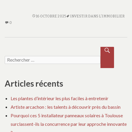
INVESTIR DANS L’IMMOBILIER NEUF : EST-CE TOUJOURS
INTÉRESSANT ?
16 OCTOBRE 2025
INVESTIR DANS L’IMMOBILIER
0
AUCUN COMMENTAIRE SUR INVESTIR DANS L’IMMOBILIER NEUF :
EST-CE TOUJOURS INTÉRESSANT ?
Recherche pour :
RECH
ERCH
ER
Articles récents
Les plantes d’intérieur les plus faciles à entretenir
Artiste arcachon : les talents à découvrir près du bassin
Pourquoi ces 5 installateur panneaux solaires à Toulouse
surclassent-ils la concurrence par leur approche innovante