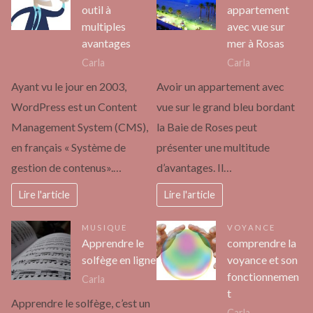
outil à
appartement
multiples
avec vue sur
avantages
mer à Rosas
Carla
Carla
Ayant vu le jour en 2003,
Avoir un appartement avec
WordPress est un Content
vue sur le grand bleu bordant
Management System (CMS),
la Baie de Roses peut
en français « Système de
présenter une multitude
gestion de contenus».…
d’avantages. Il…
Lire l'article
Lire l'article
MUSIQUE
VOYANCE
Apprendre le
comprendre la
solfège en ligne
voyance et son
fonctionnemen
Carla
t
Apprendre le solfège, c’est un
Carla