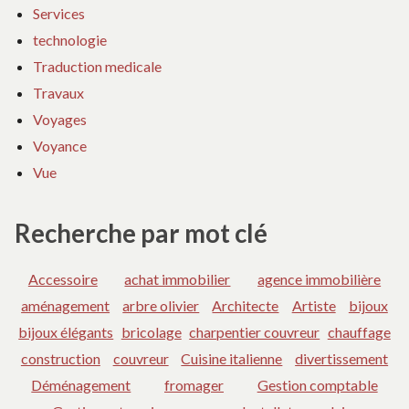
Services
technologie
Traduction medicale
Travaux
Voyages
Voyance
Vue
Recherche par mot clé
Accessoire
achat immobilier
agence immobilière
aménagement
arbre olivier
Architecte
Artiste
bijoux
bijoux élégants
bricolage
charpentier couvreur
chauffage
construction
couvreur
Cuisine italienne
divertissement
Déménagement
fromager
Gestion comptable