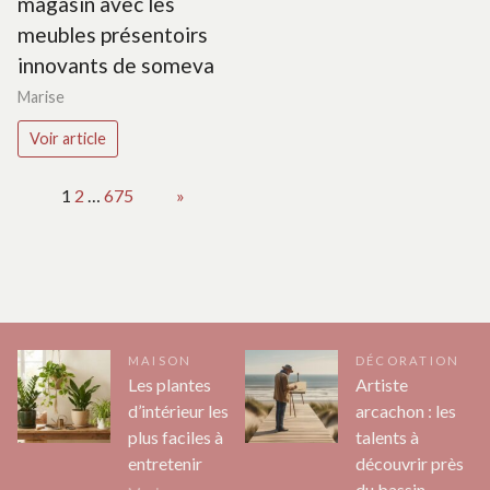
magasin avec les
meubles présentoirs
innovants de someva
Marise
Voir article
Page:
1
2
…
675
Next
»
MAISON
DÉCORATION
Les plantes
Artiste
d’intérieur les
arcachon : les
plus faciles à
talents à
entretenir
découvrir près
du bassin