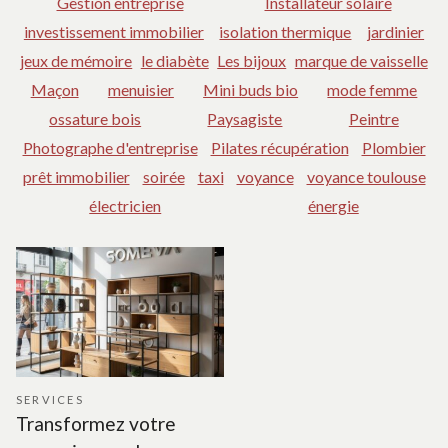
Gestion entreprise
Installateur solaire
investissement immobilier
isolation thermique
jardinier
jeux de mémoire
le diabète
Les bijoux
marque de vaisselle
Maçon
menuisier
Mini buds bio
mode femme
ossature bois
Paysagiste
Peintre
Photographe d'entreprise
Pilates récupération
Plombier
prêt immobilier
soirée
taxi
voyance
voyance toulouse
électricien
énergie
SERVICES
Transformez votre