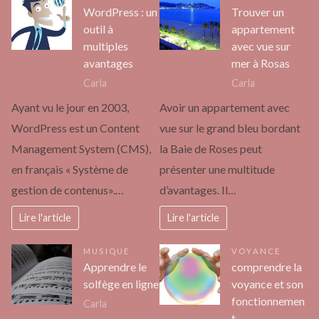
WordPress : un
Trouver un
outil à
appartement
multiples
avec vue sur
avantages
mer à Rosas
Carla
Carla
Ayant vu le jour en 2003,
Avoir un appartement avec
WordPress est un Content
vue sur le grand bleu bordant
Management System (CMS),
la Baie de Roses peut
en français « Système de
présenter une multitude
gestion de contenus».…
d’avantages. Il…
Lire l'article
Lire l'article
MUSIQUE
VOYANCE
Apprendre le
comprendre la
solfège en ligne
voyance et son
fonctionnemen
Carla
t