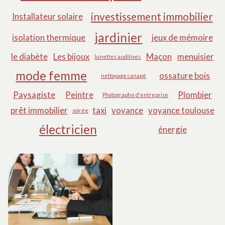
investissement immobilier
Installateur solaire
jardinier
isolation thermique
jeux de mémoire
le diabète
Les bijoux
Maçon
menuisier
lunettes auditives
mode femme
ossature bois
nettoyage canapé
Paysagiste
Peintre
Plombier
Photographe d'entreprise
prêt immobilier
taxi
voyance
voyance toulouse
soirée
électricien
énergie