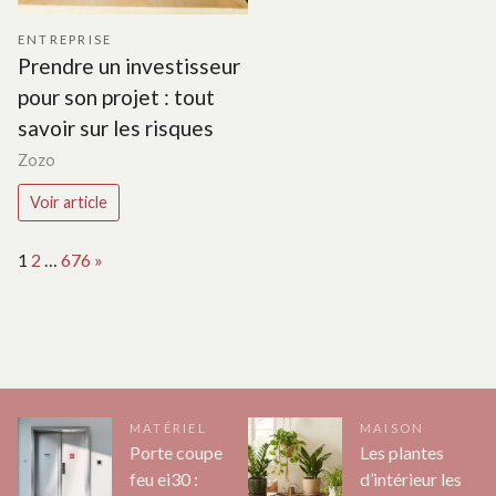
ENTREPRISE
Prendre un investisseur
pour son projet : tout
savoir sur les risques
Zozo
Voir article
Page:
Next
1
2
…
676
»
MATÉRIEL
MAISON
Porte coupe
Les plantes
feu ei30 :
d’intérieur les