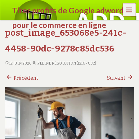
MEN
Tirer profits de Google adwords
U
pour le commerce en ligne
post_image_653068e5-241c-
e
n
4458-90dc-9278c85dc536
l
i
g
12 JUIN 2026
PLEINE RÉSOLUTION (1216 × 832)
n
e
Précédent
Suivant
c
o
m
m
e
r
c
e
.
c
o