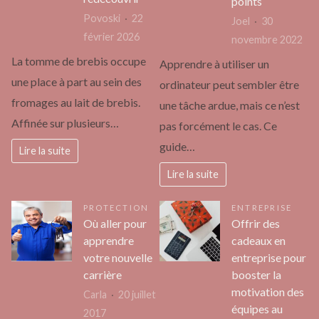
points
Povoski
22
Joel
30
février 2026
novembre 2022
La tomme de brebis occupe
Apprendre à utiliser un
une place à part au sein des
ordinateur peut sembler être
fromages au lait de brebis.
une tâche ardue, mais ce n’est
Affinée sur plusieurs…
pas forcément le cas. Ce
guide…
Lire la suite
Lire la suite
PROTECTION
ENTREPRISE
Où aller pour
Offrir des
apprendre
cadeaux en
votre nouvelle
entreprise pour
carrière
booster la
motivation des
Carla
20 juillet
équipes au
2017