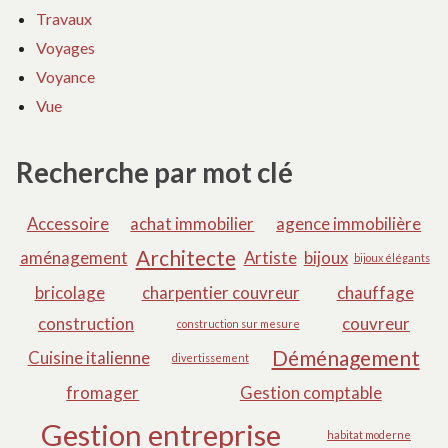
Travaux
Voyages
Voyance
Vue
Recherche par mot clé
Accessoire
achat immobilier
agence immobilière
Architecte
aménagement
Artiste
bijoux
bijoux élégants
bricolage
charpentier couvreur
chauffage
construction
couvreur
construction sur mesure
Déménagement
Cuisine italienne
divertissement
fromager
Gestion comptable
Gestion entreprise
habitat moderne