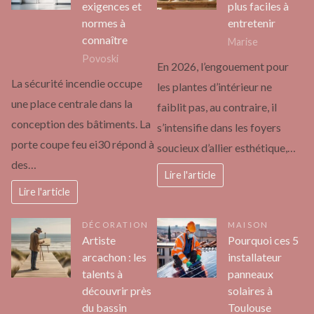
exigences et
plus faciles à
normes à
entretenir
connaître
Marise
Povoski
En 2026, l’engouement pour
La sécurité incendie occupe
les plantes d’intérieur ne
une place centrale dans la
faiblit pas, au contraire, il
conception des bâtiments. La
s’intensifie dans les foyers
porte coupe feu ei30 répond à
soucieux d’allier esthétique,…
des…
Lire l'article
Lire l'article
DÉCORATION
MAISON
Artiste
Pourquoi ces 5
arcachon : les
installateur
talents à
panneaux
découvrir près
solaires à
du bassin
Toulouse