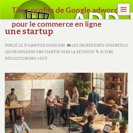
MEN
Tirer profits de Google adwords
U
pour le commerce en ligne
une startup
e
n
PUBLIÉ LE
6 JANVIER 2026
DANS
LES INGRÉDIENTS ESSENTIELS
l
i
QUI PROPULSENT UNE STARTUP VERS LA RÉUSSITE
PLEINE
g
RÉSOLUTION (640 × 427)
n
e
c
o
m
m
e
r
c
e
.
c
o