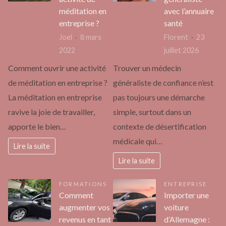
méditation en
avec l’annuaire
entreprise ?
santé
Joel
8 mars
Florent
23
2022
juillet 2026
Comment ouvrir une activité
Trouver un médecin
de méditation en entreprise ?
généraliste de confiance n’est
La méditation en entreprise
pas toujours une démarche
ravive la joie de travailler,
simple, surtout dans un
apporte le bien…
contexte de désertification
médicale qui…
Lire la suite
Lire la suite
FORMATIONS
ENTREPRISE
Comment
Importer une
augmenter vos
voiture
revenus en tant
d’Allemagne :