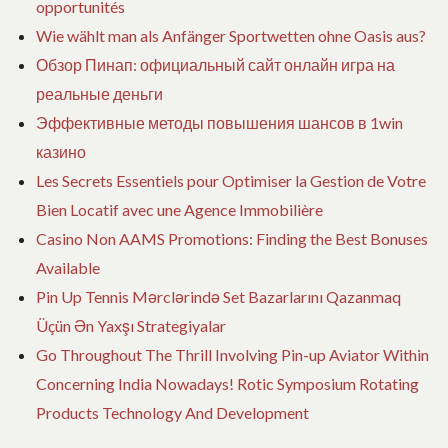
opportunités
Wie wählt man als Anfänger Sportwetten ohne Oasis aus?
Обзор Пинап: официальный сайт онлайн игра на
реальные деньги
Эффективные методы повышения шансов в 1win
казино
Les Secrets Essentiels pour Optimiser la Gestion de Votre
Bien Locatif avec une Agence Immobilière
Casino Non AAMS Promotions: Finding the Best Bonuses
Available
Pin Up Tennis Mərclərində Set Bazarlarını Qazanmaq
Üçün Ən Yaxşı Strategiyalar
Go Throughout The Thrill Involving Pin-up Aviator Within
Concerning India Nowadays! Rotic Symposium Rotating
Products Technology And Development