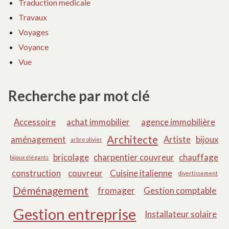
Traduction medicale
Travaux
Voyages
Voyance
Vue
Recherche par mot clé
Accessoire
achat immobilier
agence immobilière
Architecte
aménagement
Artiste
bijoux
arbre olivier
bricolage
charpentier couvreur
chauffage
bijoux élégants
construction
couvreur
Cuisine italienne
divertissement
Déménagement
fromager
Gestion comptable
Gestion entreprise
Installateur solaire