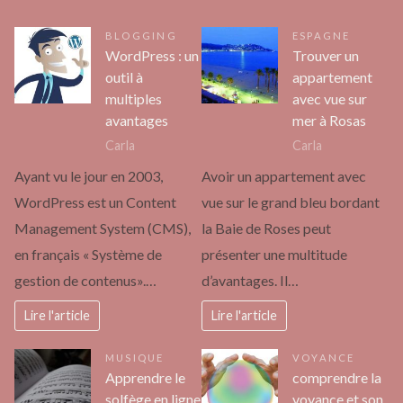
BLOGGING
ESPAGNE
WordPress : un
Trouver un
outil à
appartement
multiples
avec vue sur
avantages
mer à Rosas
Carla
Carla
Ayant vu le jour en 2003,
Avoir un appartement avec
WordPress est un Content
vue sur le grand bleu bordant
Management System (CMS),
la Baie de Roses peut
en français « Système de
présenter une multitude
gestion de contenus».…
d’avantages. Il…
Lire l'article
Lire l'article
MUSIQUE
VOYANCE
Apprendre le
comprendre la
solfège en ligne
voyance et son