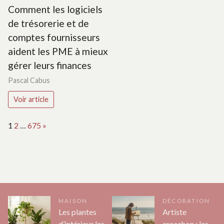
Comment les logiciels
de trésorerie et de
comptes fournisseurs
aident les PME à mieux
gérer leurs finances
Pascal Cabus
Voir article
Page:
Next
1
2
…
675
»
MAISON
DÉCORATION
Les plantes
Artiste
d’intérieur les
arcachon : les