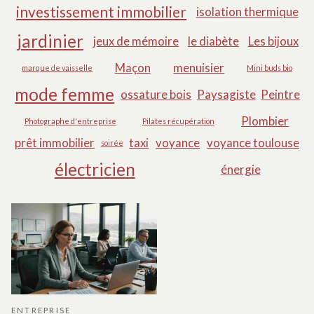
investissement immobilier
isolation thermique
jardinier
jeux de mémoire
le diabète
Les bijoux
Maçon
menuisier
marque de vaisselle
Mini buds bio
mode femme
ossature bois
Paysagiste
Peintre
Plombier
Photographe d'entreprise
Pilates récupération
prêt immobilier
taxi
voyance
voyance toulouse
soirée
électricien
énergie
ENTREPRISE