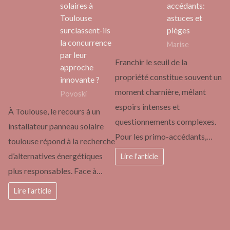
solaires à
accédants:
Toulouse
astuces et
surclassent-ils
pièges
la concurrence
Marise
par leur
Franchir le seuil de la
approche
propriété constitue souvent un
innovante ?
moment charnière, mêlant
Povoski
espoirs intenses et
À Toulouse, le recours à un
questionnements complexes.
installateur panneau solaire
Pour les primo-accédants,…
toulouse répond à la recherche
d’alternatives énergétiques
Lire l'article
plus responsables. Face à…
Lire l'article