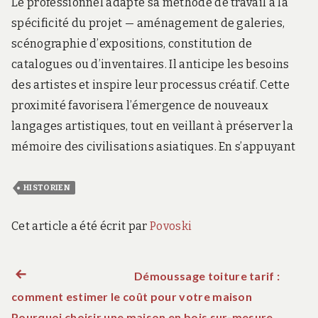
Le professionnel adapte sa méthode de travail à la
spécificité du projet — aménagement de galeries,
scénographie d’expositions, constitution de
catalogues ou d’inventaires. Il anticipe les besoins
des artistes et inspire leur processus créatif. Cette
proximité favorisera l’émergence de nouveaux
langages artistiques, tout en veillant à préserver la
mémoire des civilisations asiatiques. En s’appuyant
HISTORIEN
Cet article a été écrit par
Povoski
Démoussage toiture tarif :
Article précédent :
N
comment estimer le coût pour votre maison
Pourquoi choisir une maison en bois sur-mesure