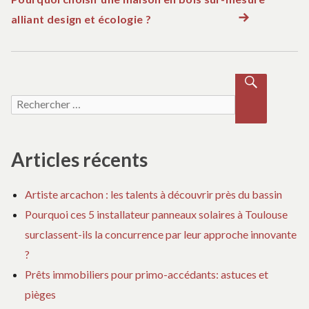
a
alliant design et écologie ?
Article suivant :
v
i
Recherche pour :
RECH
g
ERCH
ER
a
Articles récents
t
Artiste arcachon : les talents à découvrir près du bassin
i
Pourquoi ces 5 installateur panneaux solaires à Toulouse
surclassent-ils la concurrence par leur approche innovante
o
?
Prêts immobiliers pour primo-accédants: astuces et
n
pièges