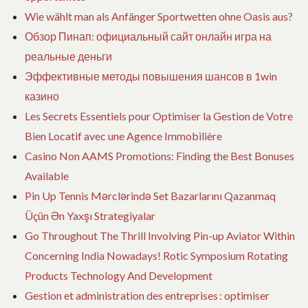
l
Wie wählt man als Anfänger Sportwetten ohne Oasis aus?
Обзор Пинап: официальный сайт онлайн игра на
e
реальные деньги
Эффективные методы повышения шансов в 1win
казино
Les Secrets Essentiels pour Optimiser la Gestion de Votre
Bien Locatif avec une Agence Immobilière
Casino Non AAMS Promotions: Finding the Best Bonuses
Available
Pin Up Tennis Mərclərində Set Bazarlarını Qazanmaq
Üçün Ən Yaxşı Strategiyalar
Go Throughout The Thrill Involving Pin-up Aviator Within
Concerning India Nowadays! Rotic Symposium Rotating
Products Technology And Development
Gestion et administration des entreprises : optimiser