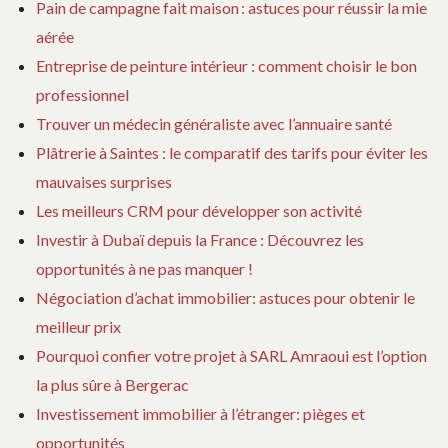
d
Pain de campagne fait maison : astuces pour réussir la mie
aérée
e
Entreprise de peinture intérieur : comment choisir le bon
professionnel
l
Trouver un médecin généraliste avec l’annuaire santé
Plâtrerie à Saintes : le comparatif des tarifs pour éviter les
’
mauvaises surprises
Les meilleurs CRM pour développer son activité
a
Investir à Dubaï depuis la France : Découvrez les
r
opportunités à ne pas manquer !
Négociation d’achat immobilier: astuces pour obtenir le
t
meilleur prix
Pourquoi confier votre projet à SARL Amraoui est l’option
i
la plus sûre à Bergerac
Investissement immobilier à l’étranger: pièges et
c
opportunités