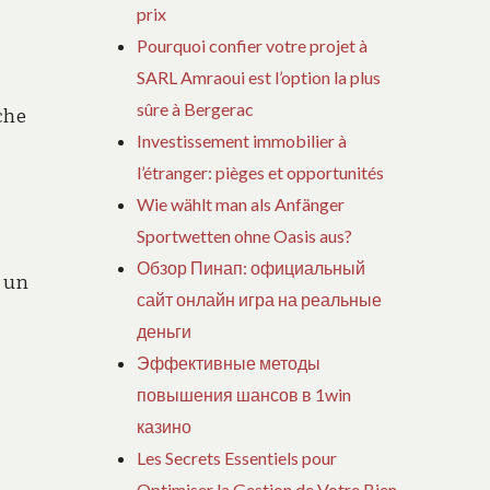
prix
Pourquoi confier votre projet à
SARL Amraoui est l’option la plus
sûre à Bergerac
che
Investissement immobilier à
l’étranger: pièges et opportunités
Wie wählt man als Anfänger
Sportwetten ohne Oasis aus?
Обзор Пинап: официальный
e un
сайт онлайн игра на реальные
деньги
Эффективные методы
повышения шансов в 1win
казино
Les Secrets Essentiels pour
Optimiser la Gestion de Votre Bien