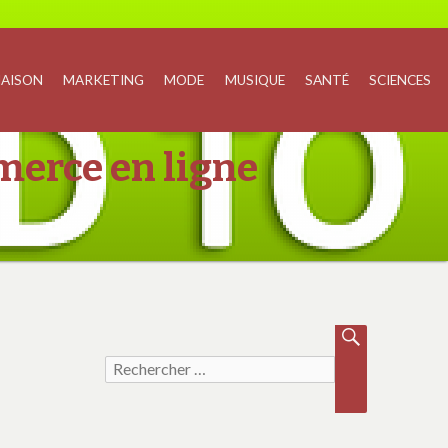
AISON
MARKETING
MODE
MUSIQUE
SANTÉ
SCIENCES
merce en ligne
Recherche pour :
REC
HE
RC
HER