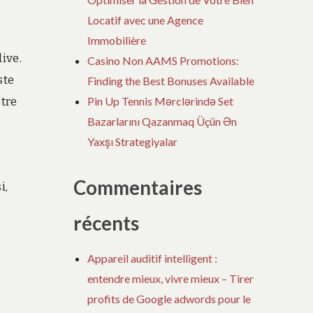
Locatif avec une Agence
Immobilière
live.
Casino Non AAMS Promotions:
ste
Finding the Best Bonuses Available
Pin Up Tennis Mərclərində Set
otre
Bazarlarını Qazanmaq Üçün Ən
Yaxşı Strategiyalar
Commentaires
i,
récents
Appareil auditif intelligent :
entendre mieux, vivre mieux – Tirer
profits de Google adwords pour le