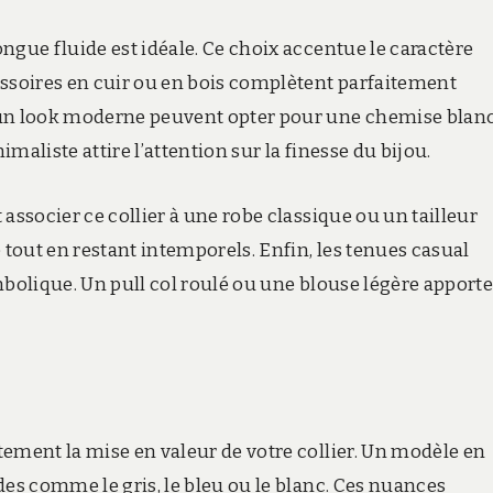
ngue fluide est idéale. Ce choix accentue le caractère
essoires en cuir ou en bois complètent parfaitement
t un look moderne peuvent opter pour une chemise blan
maliste attire l’attention sur la finesse du bijou.
associer ce collier à une robe classique ou un tailleur
 tout en restant intemporels. Enfin, les tenues casual
mbolique. Un pull col roulé ou une blouse légère apport
tement la mise en valeur de votre collier. Un modèle en
des comme le gris, le bleu ou le blanc. Ces nuances