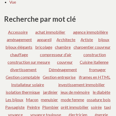
Vue
Recherche par mot clé
Accessoire
achat immobilier
agence immobilière
aménagement
appareil
Architecte
Artiste
bijoux
bijoux élégants
bricolage
chambre
charpentier couvreur
chauffage
compresseur d'air
construction
construction sur mesure
couvreur
Cuisine italienne
divertissement
Déménagement
fromager
Gestion comptable
Gestion entreprise
iframes en HTML
Installateur solaire
investissement immobilier
isolation thermique
jardinier
jeux de mémoire
le diabète
Les bijoux
Maçon
menuisier
mode femme
ossature bois
Paysagiste
Peintre
Plombier
prêt immobilier
soirée
taxi
voyance
voyance toulouse
électricien
énergie