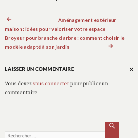
Aménagement extérieur
Article précédent :
N
maison : idées pour valoriser votre espace
a
Broyeur pour branche d arbre : comment choisir le
modèle adapté à son jardin
Article suivant :
v
i
LAISSER UN COMMENTAIRE
A
N
Vous devez
vous connecter
pour publier un
g
N
UL
commentaire.
ER
a
LA
RÉ
P
t
O
NS
E
Recherche pour :
i
RECH
ERCH