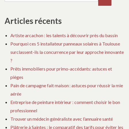
ER
o
Articles récents
n
Artiste arcachon : les talents à découvrir près du bassin
d
Pourquoi ces 5 installateur panneaux solaires à Toulouse
surclassent-ils la concurrence par leur approche innovante
e
?
l
Prêts immobiliers pour primo-accédants: astuces et
pièges
’
Pain de campagne fait maison : astuces pour réussir la mie
aérée
a
Entreprise de peinture intérieur : comment choisir le bon
professionnel
r
Trouver un médecin généraliste avec l’annuaire santé
t
Plâtrerie à Saintes : le comparatif des tarifs pour éviter les