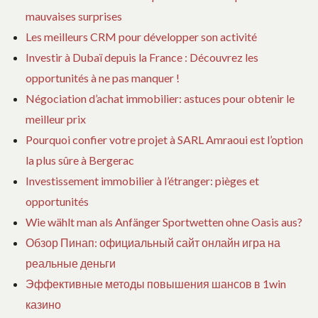
mauvaises surprises
i
Les meilleurs CRM pour développer son activité
Investir à Dubaï depuis la France : Découvrez les
c
opportunités à ne pas manquer !
Négociation d’achat immobilier: astuces pour obtenir le
l
meilleur prix
e
Pourquoi confier votre projet à SARL Amraoui est l’option
la plus sûre à Bergerac
Investissement immobilier à l’étranger: pièges et
opportunités
Wie wählt man als Anfänger Sportwetten ohne Oasis aus?
Обзор Пинап: официальный сайт онлайн игра на
реальные деньги
Эффективные методы повышения шансов в 1win
казино