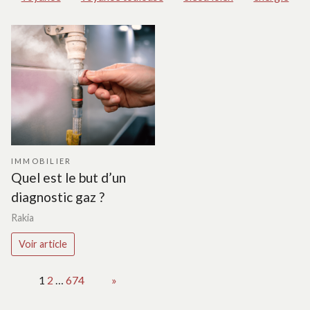
IMMOBILIER
Quel est le but d’un
diagnostic gaz ?
Rakia
Voir article
Page:
1
2
…
674
Next
»