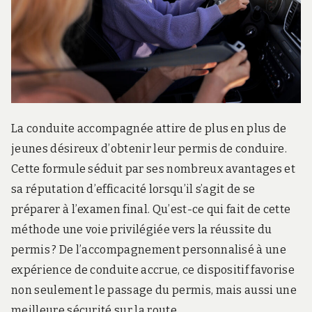
.
c
o
m
La conduite accompagnée attire de plus en plus de
jeunes désireux d’obtenir leur permis de conduire.
Cette formule séduit par ses nombreux avantages et
sa réputation d’efficacité lorsqu’il s’agit de se
préparer à l’examen final. Qu’est-ce qui fait de cette
méthode une voie privilégiée vers la réussite du
permis ? De l’accompagnement personnalisé à une
expérience de conduite accrue, ce dispositif favorise
non seulement le passage du permis, mais aussi une
meilleure sécurité sur la route.