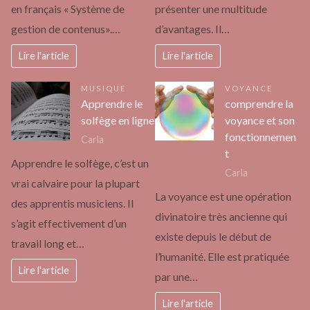
en français « Système de
présenter une multitude
gestion de contenus».…
d’avantages. Il…
Lire l'article
Lire l'article
MUSIQUE
VOYANCE
Apprendre le
comprendre la
solfège en ligne
voyance et son
fonctionnemen
Carla
t
Apprendre le solfège, c’est un
Carla
vrai calvaire pour la plupart
La voyance est une opération
des apprentis musiciens. Il
divinatoire très ancienne qui
s’agit effectivement d’un
existe depuis le début de
travail long et…
l’humanité. Elle est pratiquée
Lire l'article
par une…
Lire l'article