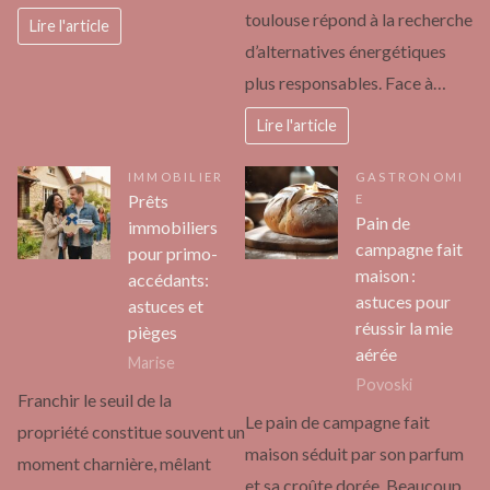
toulouse répond à la recherche
Lire l'article
d’alternatives énergétiques
plus responsables. Face à…
Lire l'article
IMMOBILIER
GASTRONOMI
Prêts
E
Pain de
immobiliers
campagne fait
pour primo-
maison :
accédants:
astuces pour
astuces et
réussir la mie
pièges
aérée
Marise
Povoski
Franchir le seuil de la
Le pain de campagne fait
propriété constitue souvent un
maison séduit par son parfum
moment charnière, mêlant
et sa croûte dorée. Beaucoup