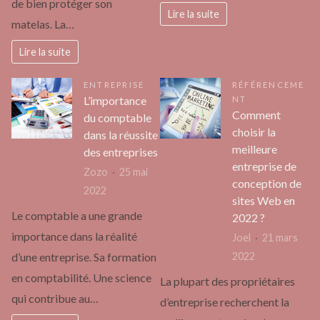
de bien protéger son
Lire la suite
matelas. La…
Lire la suite
ENTREPRISE
RÉFÉRENCEME
L’importance
NT
Comment
du comptable
choisir la
dans la réussite
meilleure
des entreprises
entreprise de
Zozo
25 mai
conception de
2022
sites Web en
Le comptable a une grande
2022 ?
importance dans la réalité
Joel
21 mars
d’une entreprise. Sa formation
2022
en comptabilité. Une science
La plupart des propriétaires
qui contribue au…
d’entreprise recherchent la