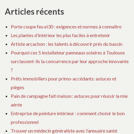
o
Articles récents
n
Porte coupe feu ei30 : exigences et normes à connaître
d
Les plantes d’intérieur les plus faciles à entretenir
Artiste arcachon : les talents à découvrir près du bassin
e
Pourquoi ces 5 installateur panneaux solaires à Toulouse
l
surclassent-ils la concurrence par leur approche innovante
?
’
Prêts immobiliers pour primo-accédants: astuces et
pièges
a
Pain de campagne fait maison : astuces pour réussir la mie
aérée
r
Entreprise de peinture intérieur : comment choisir le bon
t
professionnel
Trouver un médecin généraliste avec l’annuaire santé