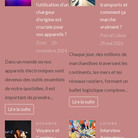
l’utilisation d’un
transports et
chargeur
comment ça
d’origine est
marche
cruciale pour
vraiment ?
vos appareils ?
Pascal Cabus
Zozo
10
29 mai 2026
novembre 2024
Chaque jour, des millions de
Dans un monde où nos
marchandises traversent les
appareils électroniques sont
continents, les mers et les
devenus des outils essentiels
réseaux routiers, formant un
de notre quotidien, il est
ballet logistique complexe…
important de prendre…
Lire la suite
Lire la suite
VOYANCE
LOISIRS
Voyance et
Interview
Carrière :
Animatrice