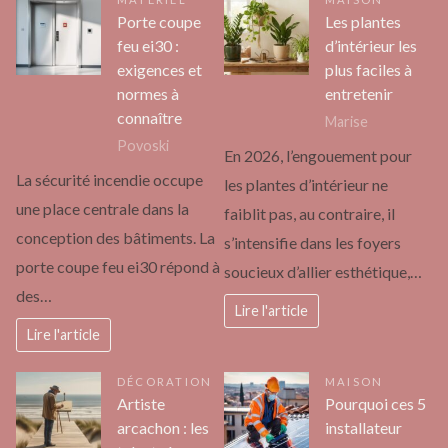
Porte coupe
Les plantes
feu ei30 :
d’intérieur les
exigences et
plus faciles à
normes à
entretenir
connaître
Marise
Povoski
En 2026, l’engouement pour
La sécurité incendie occupe
les plantes d’intérieur ne
une place centrale dans la
faiblit pas, au contraire, il
conception des bâtiments. La
s’intensifie dans les foyers
porte coupe feu ei30 répond à
soucieux d’allier esthétique,…
des…
Lire l'article
Lire l'article
DÉCORATION
MAISON
Artiste
Pourquoi ces 5
arcachon : les
installateur