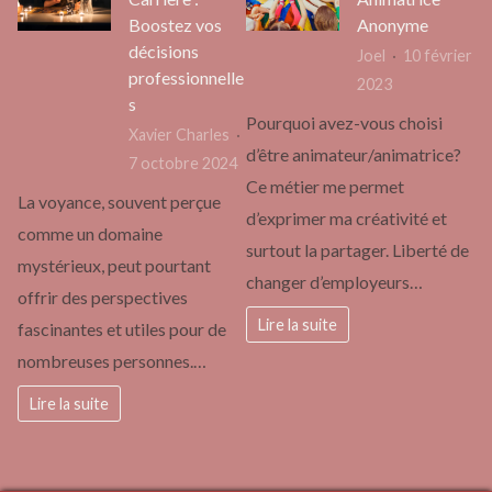
Boostez vos
Anonyme
décisions
Joel
10 février
professionnelle
2023
s
Pourquoi avez-vous choisi
Xavier Charles
d’être animateur/animatrice?
7 octobre 2024
Ce métier me permet
La voyance, souvent perçue
d’exprimer ma créativité et
comme un domaine
surtout la partager. Liberté de
mystérieux, peut pourtant
changer d’employeurs…
offrir des perspectives
Lire la suite
fascinantes et utiles pour de
nombreuses personnes.…
Lire la suite