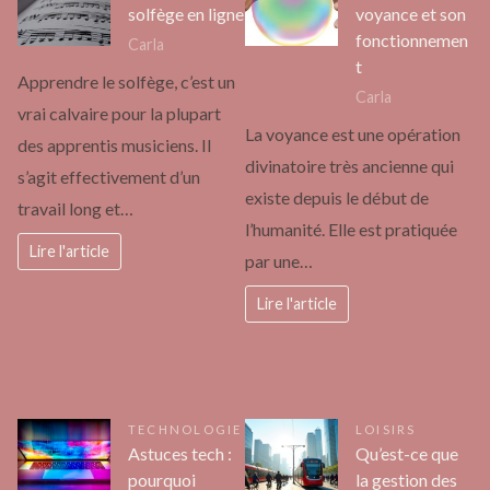
solfège en ligne
voyance et son
fonctionnemen
Carla
t
Apprendre le solfège, c’est un
Carla
vrai calvaire pour la plupart
La voyance est une opération
des apprentis musiciens. Il
divinatoire très ancienne qui
s’agit effectivement d’un
existe depuis le début de
travail long et…
l’humanité. Elle est pratiquée
Lire l'article
par une…
Lire l'article
TECHNOLOGIE
LOISIRS
Astuces tech :
Qu’est-ce que
pourquoi
la gestion des