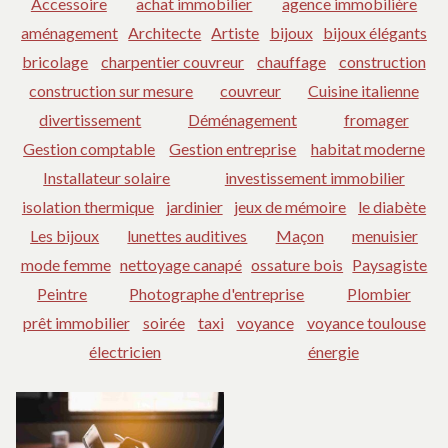
Accessoire
achat immobilier
agence immobilière
aménagement
Architecte
Artiste
bijoux
bijoux élégants
bricolage
charpentier couvreur
chauffage
construction
construction sur mesure
couvreur
Cuisine italienne
divertissement
Déménagement
fromager
Gestion comptable
Gestion entreprise
habitat moderne
Installateur solaire
investissement immobilier
isolation thermique
jardinier
jeux de mémoire
le diabète
Les bijoux
lunettes auditives
Maçon
menuisier
mode femme
nettoyage canapé
ossature bois
Paysagiste
Peintre
Photographe d'entreprise
Plombier
prêt immobilier
soirée
taxi
voyance
voyance toulouse
électricien
énergie