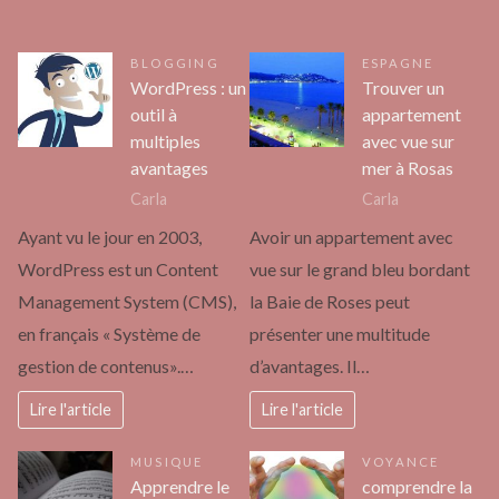
BLOGGING
ESPAGNE
WordPress : un
Trouver un
outil à
appartement
multiples
avec vue sur
avantages
mer à Rosas
Carla
Carla
Ayant vu le jour en 2003,
Avoir un appartement avec
WordPress est un Content
vue sur le grand bleu bordant
Management System (CMS),
la Baie de Roses peut
en français « Système de
présenter une multitude
gestion de contenus».…
d’avantages. Il…
Lire l'article
Lire l'article
MUSIQUE
VOYANCE
Apprendre le
comprendre la