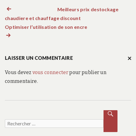
Meilleurs prix destockage
Article précédent :
N
chaudiere et chauffage discount
a
Optimiser l’utilisation de son encre
Article suivant :
v
i
LAISSER UN COMMENTAIRE
A
N
Vous devez
vous connecter
pour publier un
g
N
UL
commentaire.
ER
a
LA
RÉ
P
t
O
NS
E
Recherche pour :
i
RECH
ERCH
ER