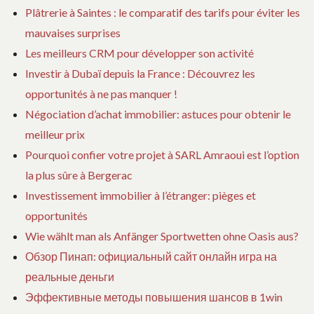
i
Plâtrerie à Saintes : le comparatif des tarifs pour éviter les
mauvaises surprises
c
Les meilleurs CRM pour développer son activité
Investir à Dubaï depuis la France : Découvrez les
l
opportunités à ne pas manquer !
e
Négociation d’achat immobilier: astuces pour obtenir le
meilleur prix
Pourquoi confier votre projet à SARL Amraoui est l’option
la plus sûre à Bergerac
Investissement immobilier à l’étranger: pièges et
opportunités
Wie wählt man als Anfänger Sportwetten ohne Oasis aus?
Обзор Пинап: официальный сайт онлайн игра на
реальные деньги
Эффективные методы повышения шансов в 1win