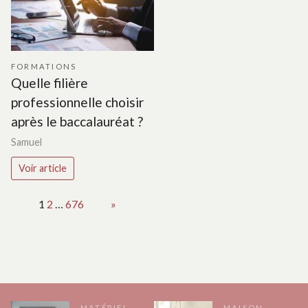
FORMATIONS
Quelle filière
professionnelle choisir
après le baccalauréat ?
Samuel
Voir article
Page:
1
2
…
676
Next
»
MATÉRIEL
MAISON