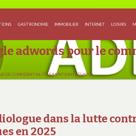
TIONS
GASTRONOMIE
IMMOBILIER
INTERNET
LOISIRS
M
ogle adwords pour le com
UE DE CONFIDENTIALITÉ & MENTIONS LÉGALES
diologue dans la lutte cont
ues en 2025