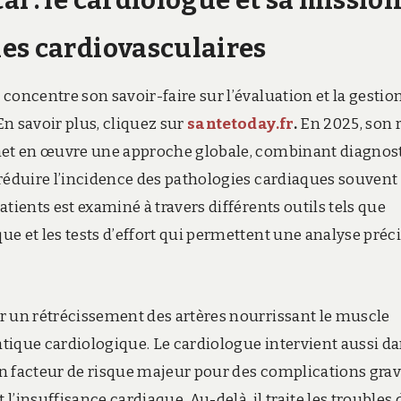
l : le cardiologue et sa missio
es cardiovasculaires
concentre son savoir-faire sur l’évaluation et la gestio
n savoir plus, cliquez sur
santetoday.fr
.
En 2025, son 
 met en œuvre une approche globale, combinant diagnos
 réduire l’incidence des pathologies cardiaques souvent
tients est examiné à travers différents outils tels que
e et les tests d’effort qui permettent une analyse préc
r un rétrécissement des artères nourrissant le muscle
atique cardiologique. Le cardiologue intervient aussi da
 un facteur de risque majeur pour des complications gra
’insuffisance cardiaque. Au-delà, il traite les troubles 