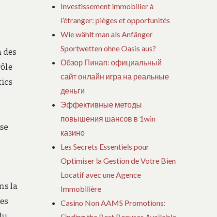
n
Investissement immobilier à
l’étranger: pièges et opportunités
Wie wählt man als Anfänger
Sportwetten ohne Oasis aus?
n des
Обзор Пинап: официальный
rôle
сайт онлайн игра на реальные
tics
деньги
Эффективные методы
повышения шансов в 1win
ise
казино
Les Secrets Essentiels pour
Optimiser la Gestion de Votre Bien
Locatif avec une Agence
ns la
Immobilière
ves
Casino Non AAMS Promotions:
du
Finding the Best Bonuses Available