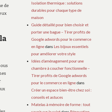
Isolation thermique : solutions
ue de
durables pour chaque type de
teux
maison
Guide détaillé pour bien choisir et
porter une bague – Tirer profits de
la
Google adwords pour le commerce
en ligne
dans
Les bijoux essentiels
pour améliorer votre style
Idées d’aménagement pour une
sous
chambre à coucher fonctionnelle –
hes
Tirer profits de Google adwords
r
pour le commerce en ligne
dans
aux
Créer un espace bien-être chez soi :
conseils et astuces
Matelas à mémoire de forme : tout
les
savoir sur le sujet
dans
Rénovation