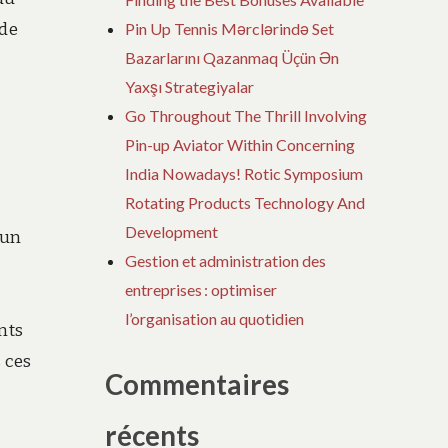
 de
Pin Up Tennis Mərclərində Set
Bazarlarını Qazanmaq Üçün Ən
Yaxşı Strategiyalar
Go Throughout The Thrill Involving
Pin-up Aviator Within Concerning
India Nowadays! Rotic Symposium
Rotating Products Technology And
Development
 un
Gestion et administration des
entreprises : optimiser
l’organisation au quotidien
nts
 ces
Commentaires
récents