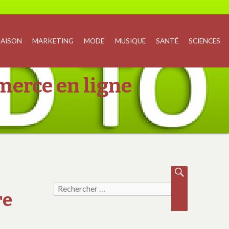
AISON
MARKETING
MODE
MUSIQUE
SANTÉ
SCIENCES
merce en ligne
Recherche pour :
REC
HE
re
RC
HER