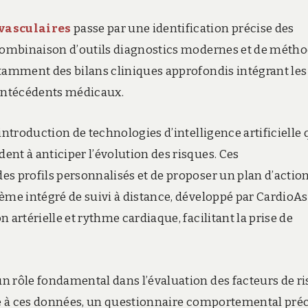
vasculaires
passe par une identification précise des
 combinaison d’outils diagnostics modernes et de méth
otamment des bilans cliniques approfondis intégrant les
 antécédents médicaux.
introduction de technologies d’intelligence artificielle 
nt à anticiper l’évolution des risques. Ces
es profils personnalisés et de proposer un plan d’actio
ème intégré de suivi à distance, développé par CardioAss
 artérielle et rythme cardiaque, facilitant la prise de
n rôle fondamental dans l’évaluation des facteurs de r
cié à ces données, un questionnaire comportemental préc