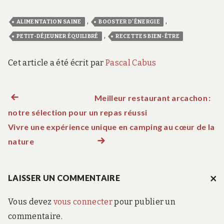
,
,
ALIMENTATION SAINE
BOOSTER D'ÉNERGIE
,
PETIT-DÉJEUNER ÉQUILIBRÉ
RECETTES BIEN-ÊTRE
Cet article a été écrit par
Pascal Cabus
Meilleur restaurant arcachon :
Article précédent :
N
notre sélection pour un repas réussi
a
Vivre une expérience unique en camping au cœur de la
nature
Article suivant :
v
i
LAISSER UN COMMENTAIRE
A
N
Vous devez
vous connecter
pour publier un
g
N
UL
commentaire.
ER