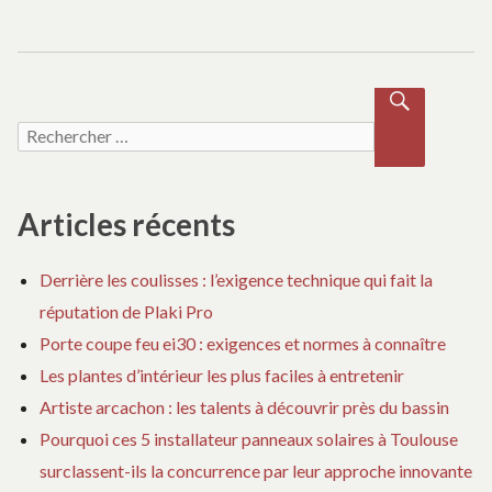
a
LA
RÉ
P
t
O
NS
E
Recherche pour :
i
RECH
ERCH
ER
o
Articles récents
n
Derrière les coulisses : l’exigence technique qui fait la
d
réputation de Plaki Pro
Porte coupe feu ei30 : exigences et normes à connaître
e
Les plantes d’intérieur les plus faciles à entretenir
l
Artiste arcachon : les talents à découvrir près du bassin
Pourquoi ces 5 installateur panneaux solaires à Toulouse
’
surclassent-ils la concurrence par leur approche innovante