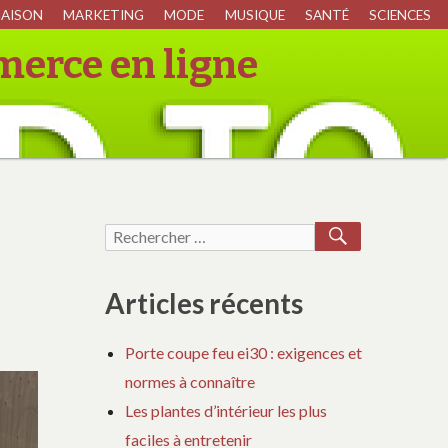
AISON
MARKETING
MODE
MUSIQUE
SANTÉ
SCIENCES
merce en ligne
RECHERCH
Recherche
pour :
Articles récents
Porte coupe feu ei30 : exigences et
normes à connaître
Les plantes d’intérieur les plus
faciles à entretenir