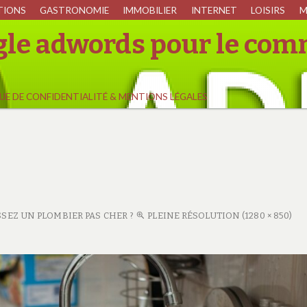
TIONS
GASTRONOMIE
IMMOBILIER
INTERNET
LOISIRS
M
ogle adwords pour le com
UE DE CONFIDENTIALITÉ & MENTIONS LÉGALES
EZ UN PLOMBIER PAS CHER ?
PLEINE RÉSOLUTION (1280 × 850)