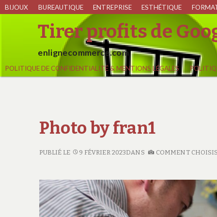
BIJOUX
BUREAUTIQUE
ENTREPRISE
ESTHÉTIQUE
FORMA
Tirer profits de Go
enlignecommerce.com
POLITIQUE DE CONFIDENTIALITÉ & MENTIONS LÉGALES
POLITIQ
Photo by fran1
PUBLIÉ LE
9 FÉVRIER 2023
DANS
COMMENT CHOISISS