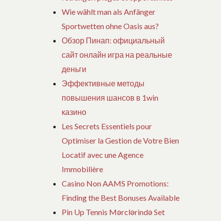
Wie wählt man als Anfänger
Sportwetten ohne Oasis aus?
Обзор Пинап: официальный
сайт онлайн игра на реальные
деньги
Эффективные методы
повышения шансов в 1win
казино
Les Secrets Essentiels pour
Optimiser la Gestion de Votre Bien
Locatif avec une Agence
Immobilière
Casino Non AAMS Promotions:
Finding the Best Bonuses Available
Pin Up Tennis Mərclərində Set