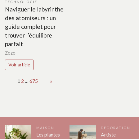
TECHNOLOGIE
Naviguer le labyrinthe
des atomiseurs : un
guide complet pour
trouver l’équilibre
parfait
Zozo
Voir article
Page:
1
2
…
675
Next
»
MAISON
DÉCORATION
Les plantes
Artiste