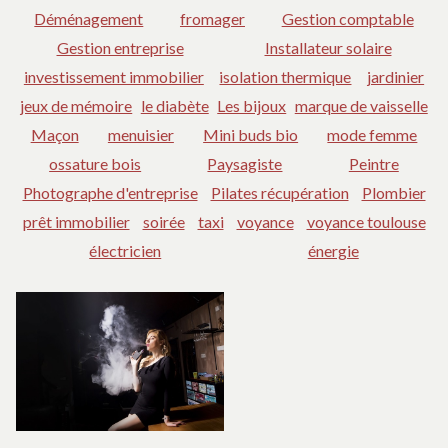
Déménagement
fromager
Gestion comptable
Gestion entreprise
Installateur solaire
investissement immobilier
isolation thermique
jardinier
jeux de mémoire
le diabète
Les bijoux
marque de vaisselle
Maçon
menuisier
Mini buds bio
mode femme
ossature bois
Paysagiste
Peintre
Photographe d'entreprise
Pilates récupération
Plombier
prêt immobilier
soirée
taxi
voyance
voyance toulouse
électricien
énergie