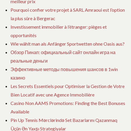
meilleur prix
i
Pourquoi confier votre projet à SARL Amraoui est l’option
la plus sûre à Bergerac
c
Investissement immobilier à l’étranger: pièges et
l
opportunités
Wie wählt man als Anfänger Sportwetten ohne Oasis aus?
e
Обзор Пинап: официальный сайт онлайн игра на
реальные деньги
Эффективные методы повышения шансов в 1win
казино
Les Secrets Essentiels pour Optimiser la Gestion de Votre
Bien Locatif avec une Agence Immobilière
Casino Non AAMS Promotions: Finding the Best Bonuses
Available
Pin Up Tennis Mərclərində Set Bazarlarını Qazanmaq
Üçün Ən Yaxşı Strategiyalar