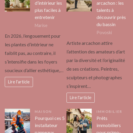
d’intérieur les
arcachon : les
plus faciles à
talents à
entretenir
découvrir près
du bassin
Marise
Povoski
En 2026, l’engouement pour
Artiste arcachon attire
les plantes d’intérieur ne
l’attention des amateurs d’art
faiblit pas, au contraire, il
par la diversité et l’originalité
s’intensifie dans les foyers
de ses créations. Peintres,
soucieux d’allier esthétique,…
sculpteurs et photographes
Lire l'article
s’inspirent…
Lire l'article
MAISON
IMMOBILIER
Pourquoi ces 5
Prêts
installateur
immobiliers
panneaux
pour primo-