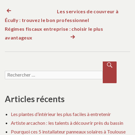
Les services de couvreur à
Article précédent :
N
Écully : trouvez le bon professionnel
a
Régimes fiscaux entreprise : choisir le plus
avantageux
Article suivant :
v
i
Recherche pour :
RECH
g
ERCH
ER
a
Articles récents
t
Les plantes d’intérieur les plus faciles à entretenir
i
Artiste arcachon : les talents à découvrir près du bassin
Pourquoi ces 5 installateur panneaux solaires à Toulouse