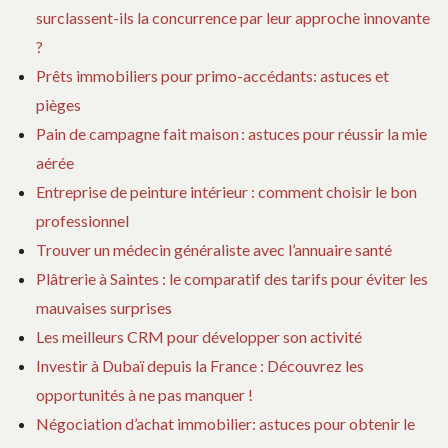
o
surclassent-ils la concurrence par leur approche innovante
?
n
Prêts immobiliers pour primo-accédants: astuces et
d
pièges
Pain de campagne fait maison : astuces pour réussir la mie
e
aérée
Entreprise de peinture intérieur : comment choisir le bon
l
professionnel
Trouver un médecin généraliste avec l’annuaire santé
’
Plâtrerie à Saintes : le comparatif des tarifs pour éviter les
mauvaises surprises
a
Les meilleurs CRM pour développer son activité
r
Investir à Dubaï depuis la France : Découvrez les
opportunités à ne pas manquer !
t
Négociation d’achat immobilier: astuces pour obtenir le