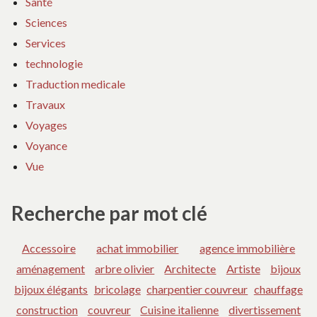
Santé
Sciences
Services
technologie
Traduction medicale
Travaux
Voyages
Voyance
Vue
Recherche par mot clé
Accessoire
achat immobilier
agence immobilière
aménagement
arbre olivier
Architecte
Artiste
bijoux
bijoux élégants
bricolage
charpentier couvreur
chauffage
construction
couvreur
Cuisine italienne
divertissement