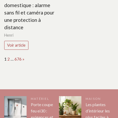
domestique : alarme
sans fil et caméra pour
une protection à
distance
Henri
Voir article
Page:
Next
1
2
…
676
»
MATÉRIEL
MAISON
Porte coupe
Les plantes
feu ei30 :
d’intérieur les
exigences et
plus faciles à