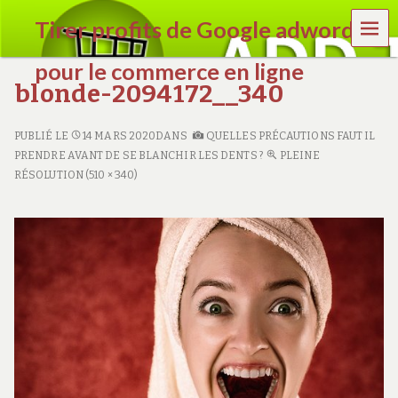
MEN
Tirer profits de Google adwords
U
pour le commerce en ligne
blonde-2094172__340
e
n
PUBLIÉ LE
14 MARS 2020
DANS
QUELLES PRÉCAUTIONS FAUT IL
l
i
PRENDRE AVANT DE SE BLANCHIR LES DENTS ?
PLEINE
g
RÉSOLUTION (510 × 340)
n
e
c
o
m
m
e
r
c
e
.
c
o