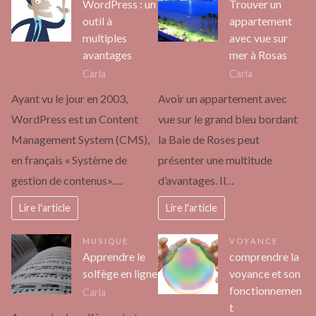
WordPress : un
Trouver un
outil à
appartement
multiples
avec vue sur
avantages
mer à Rosas
Carla
Carla
Ayant vu le jour en 2003,
Avoir un appartement avec
WordPress est un Content
vue sur le grand bleu bordant
Management System (CMS),
la Baie de Roses peut
en français « Système de
présenter une multitude
gestion de contenus».…
d’avantages. Il…
Lire l'article
Lire l'article
MUSIQUE
VOYANCE
Apprendre le
comprendre la
solfège en ligne
voyance et son
fonctionnemen
Carla
t