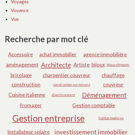
Voyages
Voyance
Vue
Recherche par mot clé
Accessoire
achat immobilier
agence immobilière
Architecte
aménagement
Artiste
bijoux
bijoux élégants
bricolage
charpentier couvreur
chauffage
construction
couvreur
construction sur mesure
Déménagement
Cuisine italienne
divertissement
fromager
Gestion comptable
Gestion entreprise
habitat moderne
investissement immobilier
Installateur solaire