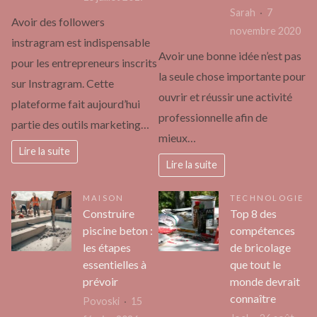
Sarah
7
Avoir des followers
novembre 2020
instragram est indispensable
Avoir une bonne idée n’est pas
pour les entrepreneurs inscrits
la seule chose importante pour
sur Instragram. Cette
ouvrir et réussir une activité
plateforme fait aujourd’hui
professionnelle afin de
partie des outils marketing…
mieux…
Lire la suite
Lire la suite
MAISON
TECHNOLOGIE
Construire
Top 8 des
piscine beton :
compétences
les étapes
de bricolage
essentielles à
que tout le
prévoir
monde devrait
connaître
Povoski
15