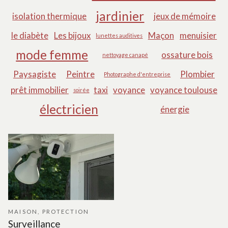
jardinier
isolation thermique
jeux de mémoire
le diabète
Les bijoux
Maçon
menuisier
lunettes auditives
mode femme
ossature bois
nettoyage canapé
Paysagiste
Peintre
Plombier
Photographe d'entreprise
prêt immobilier
taxi
voyance
voyance toulouse
soirée
électricien
énergie
MAISON
,
PROTECTION
Surveillance