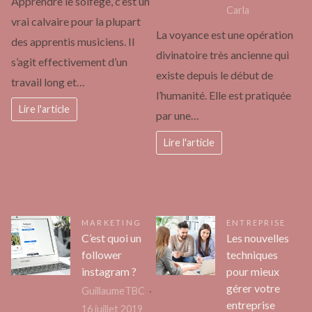
Apprendre le solfège, c’est un
Carla
vrai calvaire pour la plupart
La voyance est une opération
des apprentis musiciens. Il
divinatoire très ancienne qui
s’agit effectivement d’un
existe depuis le début de
travail long et…
l’humanité. Elle est pratiquée
Lire l'article
par une…
Lire l'article
MARKETING
ENTREPRISE
C’est quoi un
Les nouvelles
follower
techniques
instagram ?
pour mieux
gérer votre
GuillaumeTBC
entreprise
16 juillet 2019