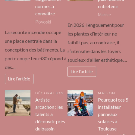
normes à
entretenir
connaître
Marise
Povoski
En 2026, l’engouement pour
La sécurité incendie occupe
les plantes d’intérieur ne
une place centrale dans la
faiblit pas, au contraire, il
conception des bâtiments. La
s’intensifie dans les foyers
porte coupe feu ei30 répond à
soucieux d’allier esthétique,…
des…
Lire l'article
Lire l'article
DÉCORATION
MAISON
Artiste
Pourquoi ces 5
arcachon : les
installateur
talents à
panneaux
découvrir près
solaires à
du bassin
Toulouse