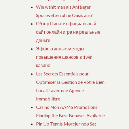
Wie wählt man als Anfänger
Sportwetten ohne Oasis aus?
Обзор Пинап: официальный
сайт онлайн игра на реальные
деньги
Эффективные методы
повышения шансов в 1win
казино
Les Secrets Essentiels pour
Optimiser la Gestion de Votre Bien
Locatif avec une Agence
Immobilière
Casino Non AAMS Promotions:
Finding the Best Bonuses Available
Pin Up Tennis Mərclərində Set