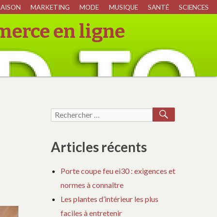
AISON
MARKETING
MODE
MUSIQUE
SANTÉ
SCIENCES
merce en ligne
RECHERCH
Recherche
pour :
Articles récents
Porte coupe feu ei30 : exigences et
normes à connaître
Les plantes d’intérieur les plus
faciles à entretenir