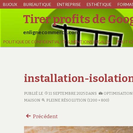
BIJOUX
BUREAUTIQUE
ENTREPRISE
ESTHÉTIQUE
FORMA
Tirer profits de Go
enlignecommerce.com
POLITIQUE DE CONFIDENTIALITÉ & MENTIONS LÉGALES
POLITIQ
installation-isolat
PUBLIÉ LE
11 SEPTEMBRE 2025
DANS
OPTIMISATION
MAISON
PLEINE RÉSOLUTION (1200 × 800)
Précédent